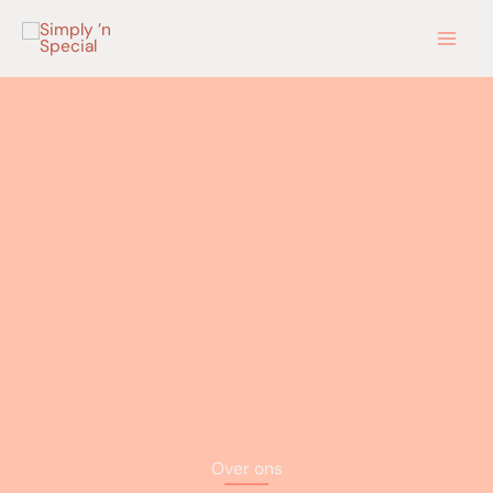
Ga
naar
de
inhoud
Over ons