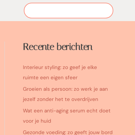
Search
for:
Recente berichten
Interieur styling: zo geef je elke
ruimte een eigen sfeer
Groeien als persoon: zo werk je aan
jezelf zonder het te overdrijven
Wat een anti-aging serum echt doet
voor je huid
Gezonde voeding: zo geeft jouw bord