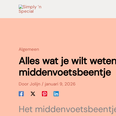
Ga
naar
de
inhoud
Algemeen
Alles wat je wilt wet
middenvoetsbeentje
Door
Jolijn
/
januari 9, 2026
Het middenvoetsbeentje