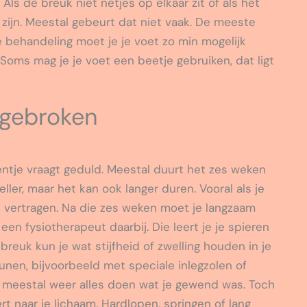
Als de breuk niet netjes op elkaar zit of als het
 zijn. Meestal gebeurt dat niet vaak. De meeste
 behandeling moet je je voet zo min mogelijk
Soms mag je je voet een beetje gebruiken, dat ligt
 gebroken
tje vraagt geduld. Meestal duurt het zes weken
ller, maar het kan ook langer duren. Vooral als je
el vertragen. Na die zes weken moet je langzaam
n fysiotherapeut daarbij. Die leert je je spieren
reuk kun je wat stijfheid of zwelling houden in je
eunen, bijvoorbeeld met speciale inlegzolen of
je meestal weer alles doen wat je gewend was. Toch
rt naar je lichaam. Hardlopen, springen of lang