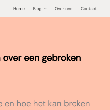
Home
Blog
Over ons
Contact
en over een gebroken
 en hoe het kan breken