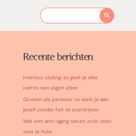
Search
for:
Recente berichten
Interieur styling: zo geef je elke
ruimte een eigen sfeer
Groeien als persoon: zo werk je aan
jezelf zonder het te overdrijven
Wat een anti-aging serum echt doet
voor je huid