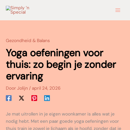
Ga
naar
de
inhoud
Gezondheid & Balans
Yoga oefeningen voor
thuis: zo begin je zonder
ervaring
Door
Jolijn
/
april 24, 2026
Je mat uitrollen in je eigen woonkamer is alles wat je
nodig hebt. Met een paar goede yoga oefeningen voor
thuis train je zowel je lichaam als je hoofd, zonder dat je