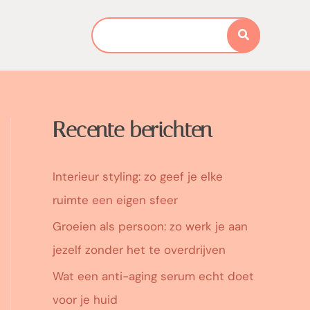
Search
for:
Recente berichten
Interieur styling: zo geef je elke
ruimte een eigen sfeer
Groeien als persoon: zo werk je aan
jezelf zonder het te overdrijven
Wat een anti-aging serum echt doet
voor je huid