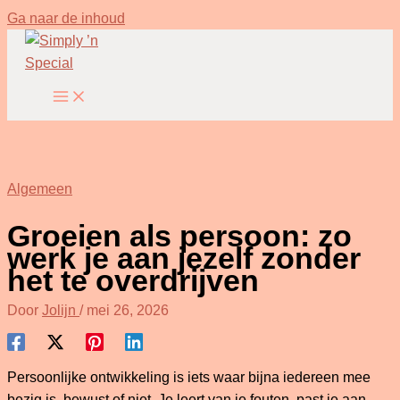
Ga naar de inhoud
Algemeen
Groeien als persoon: zo
werk je aan jezelf zonder
het te overdrijven
Door
Jolijn
/
mei 26, 2026
Persoonlijke ontwikkeling is iets waar bijna iedereen mee
bezig is, bewust of niet. Je leert van je fouten, past je aan