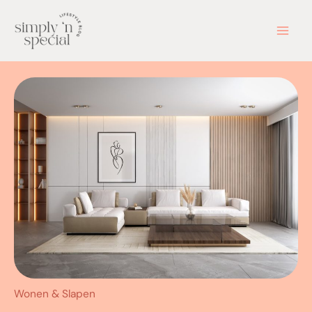
Ga
naar
de
inhoud
Wonen & Slapen