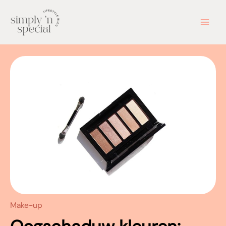
Ga
naar
de
inhoud
Make-up