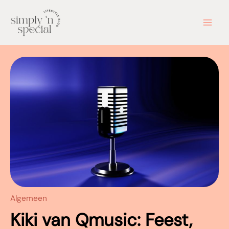
Ga
naar
de
inhoud
Algemeen
Kiki van Qmusic: Feest,