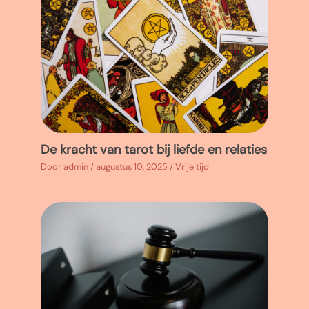
De kracht van tarot bij liefde en relaties
Door
admin
/
augustus 10, 2025
/
Vrije tijd