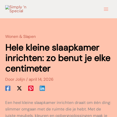
Ga
naar
de
inhoud
Wonen & Slapen
Hele kleine slaapkamer
inrichten: zo benut je elke
centimeter
Door
Jolijn
/
april 14, 2026
Een heel kleine slaapkamer inrichten draait om één ding:
slimmer omgaan met de ruimte die je hebt. Met de
juiste meubels, kleuren en opbergoplossingen maak je