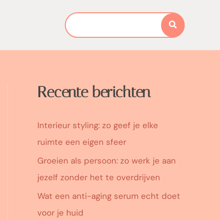
Search
for:
Recente berichten
Interieur styling: zo geef je elke
ruimte een eigen sfeer
Groeien als persoon: zo werk je aan
jezelf zonder het te overdrijven
Wat een anti-aging serum echt doet
voor je huid