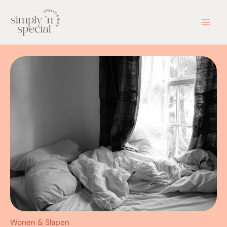
Ga
naar
de
inhoud
Wonen & Slapen