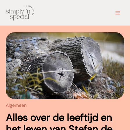
Ga
naar
de
inhoud
Algemeen
Alles over de leeftijd en
het leven van Stefan de