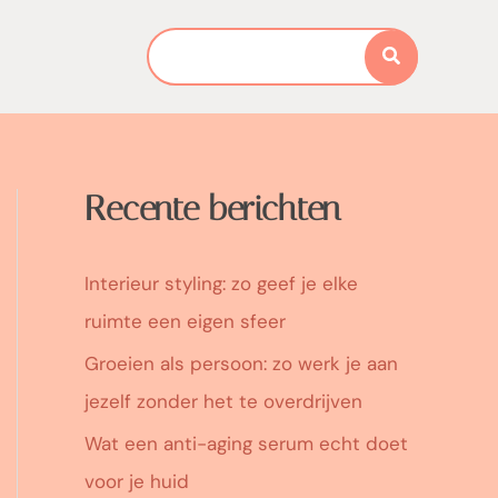
Search
for:
Recente berichten
Interieur styling: zo geef je elke
ruimte een eigen sfeer
Groeien als persoon: zo werk je aan
jezelf zonder het te overdrijven
Wat een anti-aging serum echt doet
voor je huid